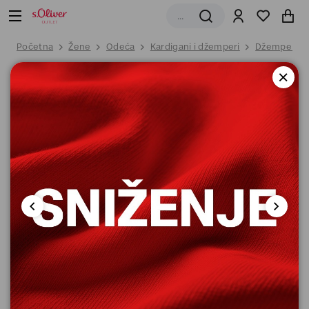
Početna
Žene
Odeća
Kardigani i džemperi
Džemper