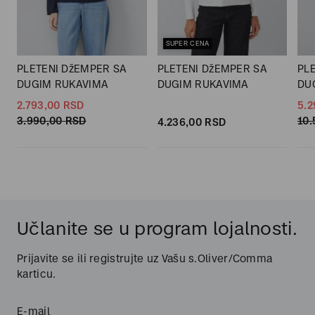
SUPER CENA
PLETENI DžEMPER SA
PLETENI DžEMPER SA
PL
DUGIM RUKAVIMA
DUGIM RUKAVIMA
DU
2.793,
00
RSD
5.2
3.990,
00
RSD
10.
4.236,
00
RSD
Učlanite se u program lojalnosti.
Prijavite se ili registrujte uz Vašu s.Oliver/Comma
karticu.
E-mail