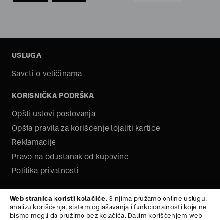
USLUGA
Saveti o veličinama
KORISNIČKA PODRŠKA
Opšti uslovi poslovanja
Opšta pravila za korišćenje lojaliti kartice
Reklamacije
Pravo na odustanak od kupovine
Politika privatnosti
O NAMA
Web stranica koristi kolačiće.
S njima pružamo online uslugu,
analizu korišćenja, sistem oglašavanja i funkcionalnosti koje ne
Kariera
bismo mogli da pružimo bez kolačića. Daljim korišćenjem web