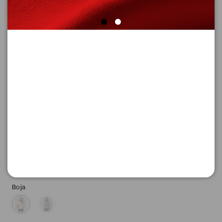
SUPER CENA
PLETENI PRSLUK BEZ RUKAVA
Šifra proizvoda: 2168038_97W2_42
3.156,
00
RSD
Boja