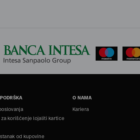
 PODRŠKA
O NAMA
 poslovanja
Kariera
 za korišćenje lojaliti kartice
stanak od kupovine