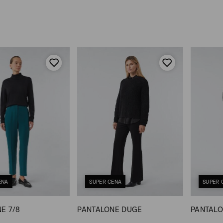
ENA
SUPER CENA
SUPER 
E 7/8
PANTALONE DUGE
PANTAL