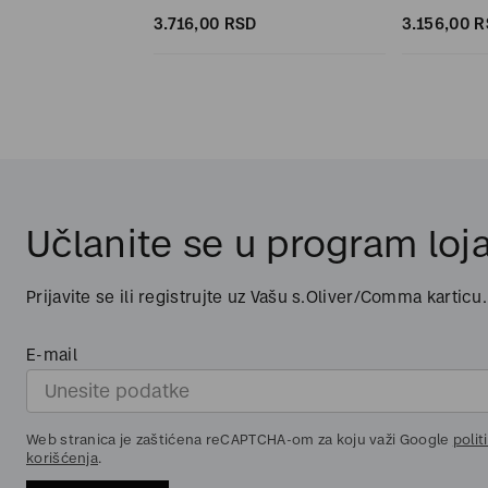
SD
3.716,
00
RSD
3.156,
00
R
Učlanite se u program loja
Prijavite se ili registrujte uz Vašu s.Oliver/Comma karticu.
E-mail
Web stranica je zaštićena reCAPTCHA-om za koju važi Google
polit
korišćenja
.