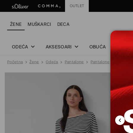
OUTLET
ŽENE
MUŠKARCI
DECA
ODEĆA
AKSESOARI
OBUĆA
Početna
Žene
Odeća
Pantalone
Pantalone
PANTALO