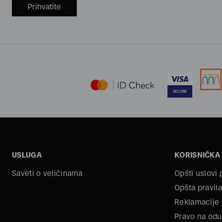
Prihvatite
USLUGA
KORISNIČKA
Saveti o veličinama
Opšti uslovi
Opšta pravila
Reklamacije
Pravo na odu