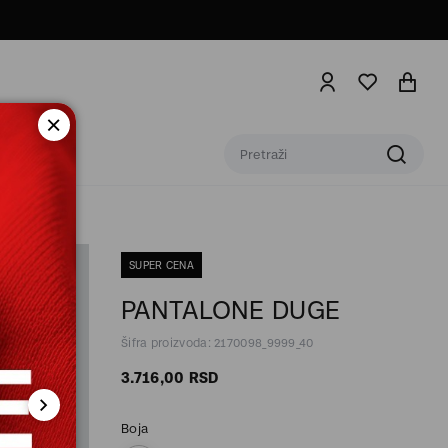
SUPER CENA
PANTALONE DUGE
Šifra proizvoda: 2170098_9999_40
3.716,
00
RSD
Boja