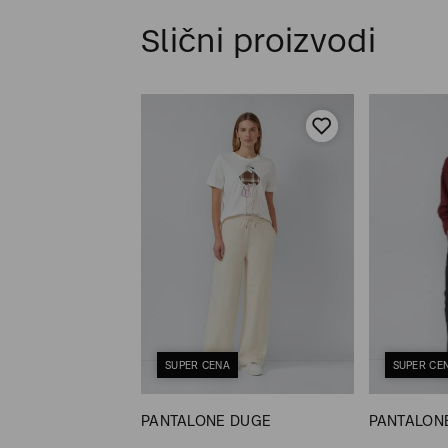
Slični proizvodi
SUPER CENA
SUPER CE
A
PANTALONE DUGE
PANTALONE
 DUGE