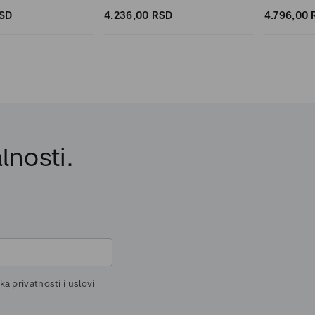
SD
4.236,
00
RSD
4.796,
00
lnosti.
ika privatnosti
i
uslovi