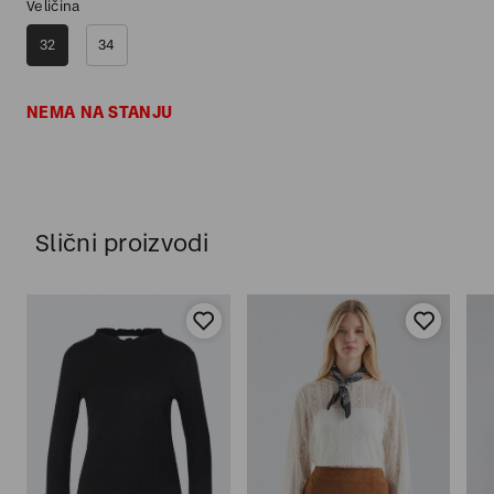
Veličina
32
34
NEMA NA STANJU
Slični proizvodi