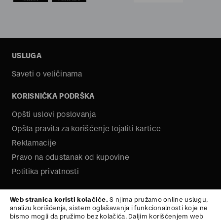
USLUGA
Saveti o veličinama
KORISNIČKA PODRŠKA
Opšti uslovi poslovanja
Opšta pravila za korišćenje lojaliti kartice
Reklamacije
Pravo na odustanak od kupovine
Politika privatnosti
O NAMA
Web stranica koristi kolačiće.
S njima pružamo online uslugu,
analizu korišćenja, sistem oglašavanja i funkcionalnosti koje ne
Kariera
bismo mogli da pružimo bez kolačića. Daljim korišćenjem web