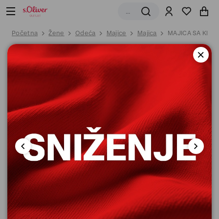
Početna
Žene
Odeća
Majice
Majica
MAJICA SA KRAT