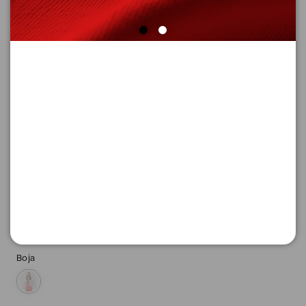
SUPER CENA
MAJICA SA KRATKIM RUKAVIMA
Šifra proizvoda: 2164146_02E0_38
1.396,
00
RSD
Boja