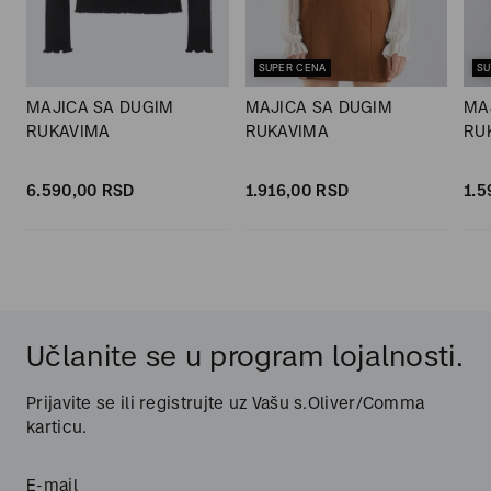
SUPER CENA
SU
MAJICA SA DUGIM
MAJICA SA DUGIM
MA
RUKAVIMA
RUKAVIMA
RU
6.590,
00
RSD
1.916,
00
RSD
1.5
Učlanite se u program lojalnosti.
Prijavite se ili registrujte uz Vašu s.Oliver/Comma
karticu.
E-mail