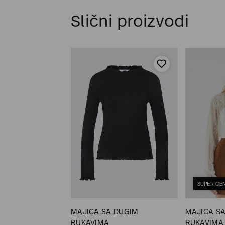
Slični proizvodi
SUPER CE
 KRATKIM
MAJICA SA DUGIM
MAJICA S
RUKAVIMA
RUKAVIMA