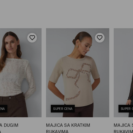
ENA
SUPER CENA
SUPER 
A DUGIM
MAJICA SA KRATKIM
MAJICA 
A
RUKAVIMA
RUKAVI