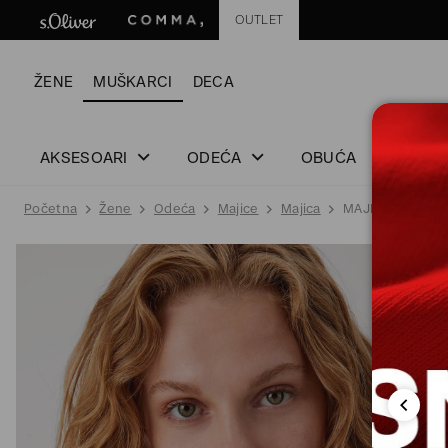
OUTLET
ŽENE
MUŠKARCI
DECA
AKSESOARI
ODEĆA
OBUĆA
Početna
Žene
Odeća
Majice
Majica
MAJICA SA KRAT