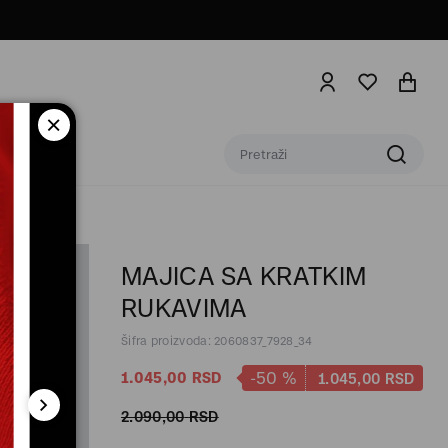
MAJICA SA KRATKIM
RUKAVIMA
Šifra proizvoda: 2060837_7928_34
-50
%
1.045,
00
RSD
1.045,
00
RSD
2.090,
00
RSD