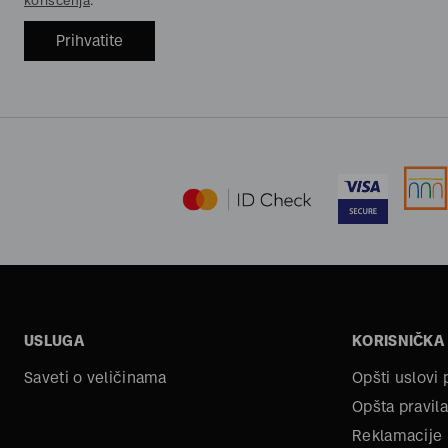
korišćenja
.
Prihvatite
USLUGA
KORISNIČKA
Saveti o veličinama
Opšti uslovi
Opšta pravila
Reklamacije