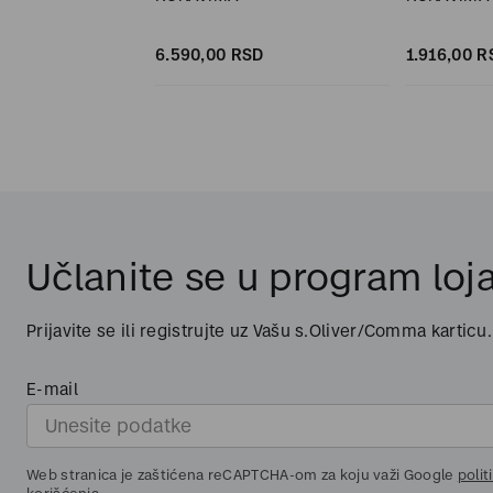
D
SD
6.590,
00
RSD
1.916,
00
R
Učlanite se u program loja
Prijavite se ili registrujte uz Vašu s.Oliver/Comma karticu.
E-mail
Web stranica je zaštićena reCAPTCHA-om za koju važi Google
polit