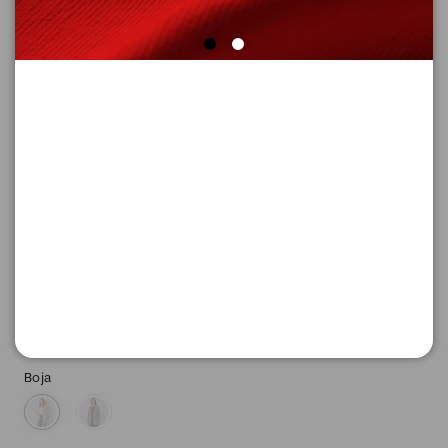
SUPER CENA
DžEMPER SA DUGIM RUKAVIMA
Šifra proizvoda: 2170450_97W2_34
3.716,
00
RSD
Boja