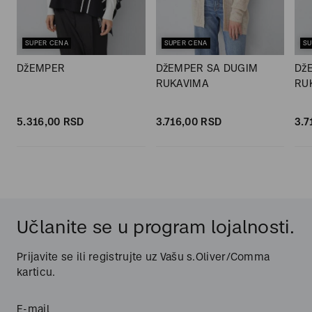
SUPER CENA
SUPER CENA
SU
DžEMPER
DžEMPER SA DUGIM
Dž
RUKAVIMA
RU
5.316,
00
RSD
3.716,
00
RSD
3.7
Učlanite se u program lojalnosti.
Prijavite se ili registrujte uz Vašu s.Oliver/Comma
karticu.
E-mail