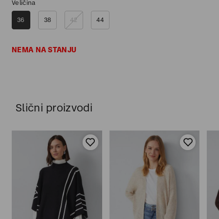
Veličina
36
38
42
44
NEMA NA STANJU
Slični proizvodi