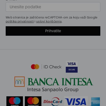
Web stranica je zaštićena reCAPTCHA-om za koju važi Google
politika privatnosti
i
uslovi korišćenja
.
Prihvatite