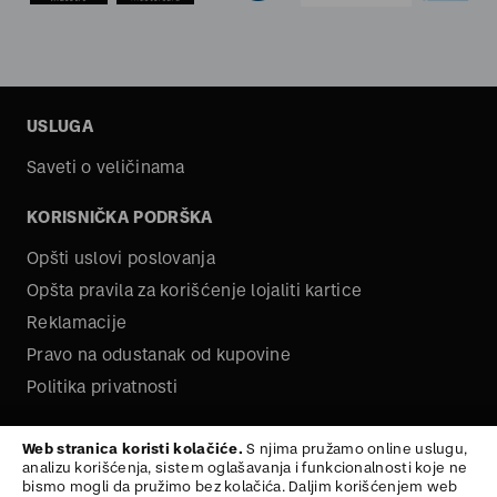
USLUGA
Saveti o veličinama
KORISNIČKA PODRŠKA
Opšti uslovi poslovanja
Opšta pravila za korišćenje lojaliti kartice
Reklamacije
Pravo na odustanak od kupovine
Politika privatnosti
O NAMA
Web stranica koristi kolačiće.
S njima pružamo online uslugu,
analizu korišćenja, sistem oglašavanja i funkcionalnosti koje ne
Kariera
bismo mogli da pružimo bez kolačića. Daljim korišćenjem web