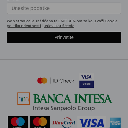
Web stranica je zaštićena reCAPTCHA-om za koju važi Google
politika privatnosti
i
uslovi korišćenja
.
Prihvatite