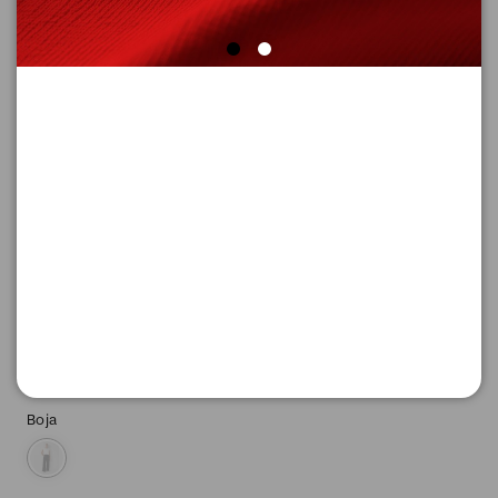
SUPER CENA
PANTALONE DUGE
Šifra proizvoda: 2174160_9999_44_LONG
6.396,
00
RSD
Boja