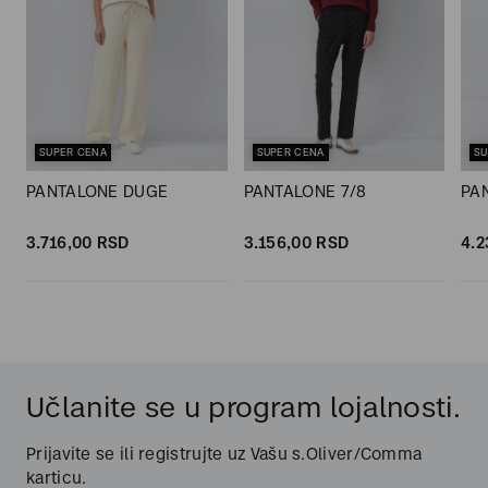
SUPER CENA
SUPER CENA
SU
PANTALONE DUGE
PANTALONE 7/8
PA
3.716,
00
RSD
3.156,
00
RSD
4.2
Učlanite se u program lojalnosti.
Prijavite se ili registrujte uz Vašu s.Oliver/Comma
karticu.