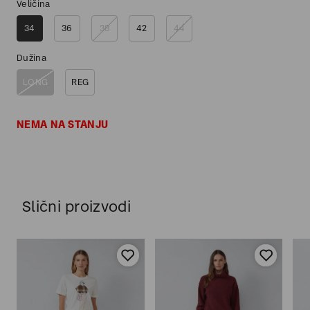
Veličina
34
36
38
42
44
Dužina
LONG
REG
NEMA NA STANJU
Slični proizvodi