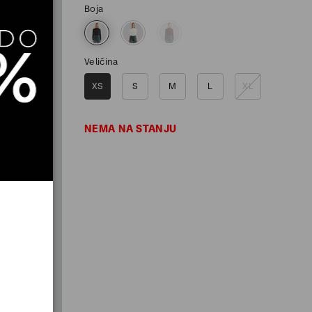
Boja
Veličina
XS
S
M
L
XL
NEMA NA STANJU