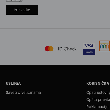
Prihvatite
USLUGA
KORISNIČKA
Saveti o veličinama
Opšti uslovi
Opšta pravila
Reklamacije