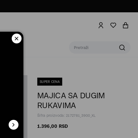
SUPER CENA
MAJICA SA DUGIM
RUKAVIMA
Šifra proizvoda: 2172781_3900_XL
1.396,
00
RSD