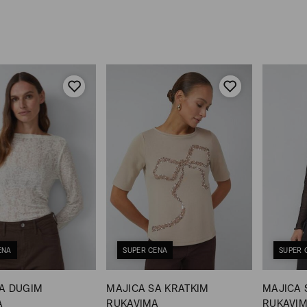
ENA
SUPER CENA
SUPER 
A DUGIM
MAJICA SA KRATKIM
MAJICA 
A
RUKAVIMA
RUKAVI