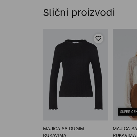
Slični proizvodi
SUPER CE
 KRATKIM
MAJICA SA DUGIM
MAJICA S
RUKAVIMA
RUKAVIMA