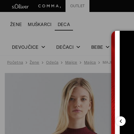
OUTLET
ŽENE
MUŠKARCI
DECA
DEVOJČICE
DEČACI
BEBE
Početna
Žene
Odeća
Majice
Majica
MAJICA SA DUG