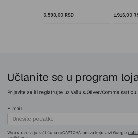
D
SD
6.590,
00
RSD
1.916,
00
R
Učlanite se u program loja
Prijavite se ili registrujte uz Vašu s.Oliver/Comma karticu.
E-mail
Web stranica je zaštićena reCAPTCHA-om za koju važi Google
polit
korišćenja
.