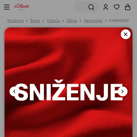
Početna
Žene
Odeća
Džins
Farmerke
FARMERKE DU