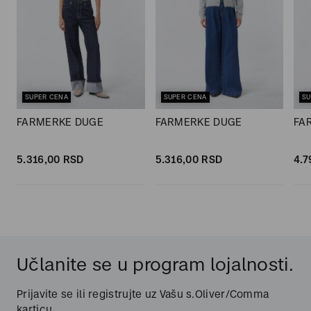
SUPER CENA
SUPER CENA
SU
FARMERKE DUGE
FARMERKE DUGE
FA
5.316,
00
RSD
5.316,
00
RSD
4.7
Učlanite se u program lojalnosti.
Prijavite se ili registrujte uz Vašu s.Oliver/Comma
karticu.