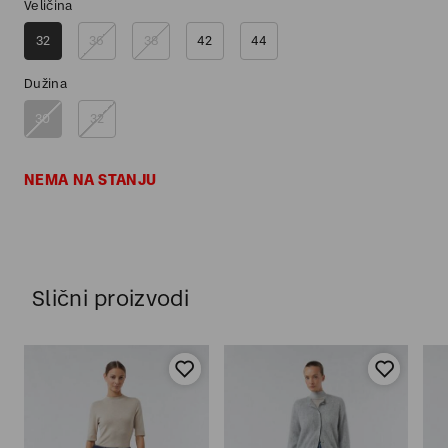
Veličina
32
36
38
42
44
Dužina
30
32
NEMA NA STANJU
Slični proizvodi