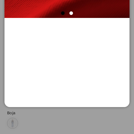
SUPER CENA
FARMERKE DUGE
Šifra proizvoda: 2171786_55Z6_34_30
3.716,
00
RSD
Boja