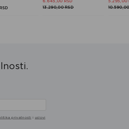
6.645,
00
RSD
5.295,
00
13.290,
00
RSD
10.590,
0
RSD
lnosti.
litika privatnosti
i
uslovi