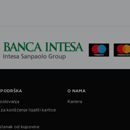
 PODRŠKA
O NAMA
poslovanja
Kariera
za korišćenje lojaliti kartice
stanak od kupovine