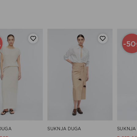
-50
%
DUGA
SUKNJA DUGA
SUKNJA