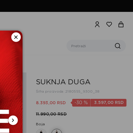
SUKNJA DUGA
Šifra proizvoda: 2180555_9300_38
-30
%
3.597,
00
RSD
8.393,
00
RSD
11.990,
00
RSD
Boja