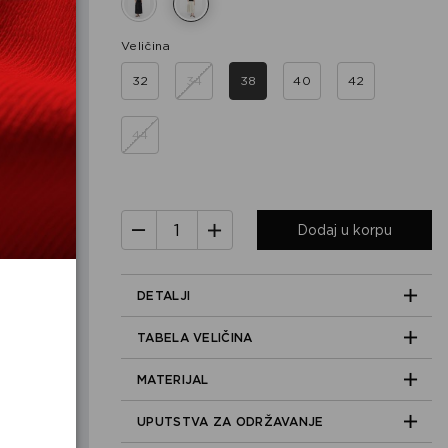
Veličina
32
34
38
40
42
44
Dodaj u korpu
DETALJI
TABELA VELIČINA
MATERIJAL
UPUTSTVA ZA ODRŽAVANJE