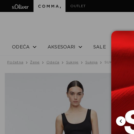
OUTLET
ODEĆA
AKSESOARI
SALE
Početna
Žene
Odeća
Suknje
Suknja
SUKNJA DUGA