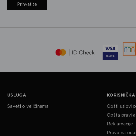
Prihvatite
USLUGA
KORISNIČKA
Saveti o veličinama
Opšti uslovi 
Opšta pravila 
Reklamacije
Pravo na odu