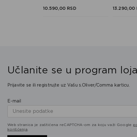
SD
SD
10.590,
00
RSD
13.290,
00
Učlanite se u program loja
Prijavite se ili registrujte uz Vašu s.Oliver/Comma karticu.
E-mail
Web stranica je zaštićena reCAPTCHA-om za koju važi Google
po
korišćenja
.