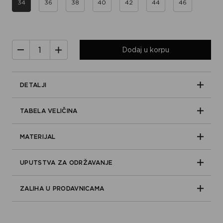
34
36
38
40
42
44
46
Dodaj u korpu
DETALJI
TABELA VELIČINA
MATERIJAL
UPUTSTVA ZA ODRŽAVANJE
ZALIHA U PRODAVNICAMA