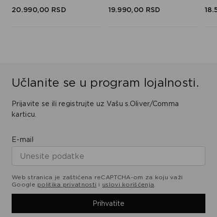
20.990,
00
RSD
19.990,
00
RSD
18.
Učlanite se u program lojalnosti.
Prijavite se ili registrujte uz Vašu s.Oliver/Comma
karticu.
E-mail
Web stranica je zaštićena reCAPTCHA-om za koju važi
Google
politika privatnosti
i
uslovi korišćenja
.
Prihvatite