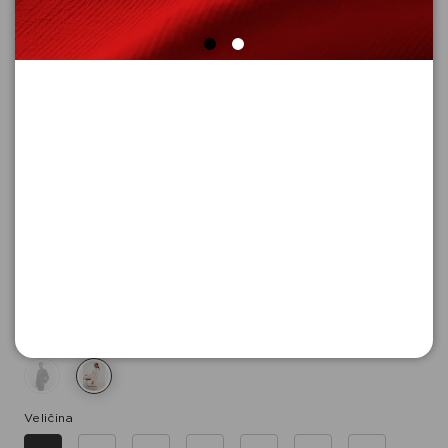
SAKO SA DUGIM RUKAVIMA
Šifra proizvoda: 2110865_8102_34
19.990,
00
RSD
Boja
Veličina