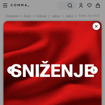
Početna
Žene
Odeća
Sakoi
Sako
SAKO SA DUGIM 