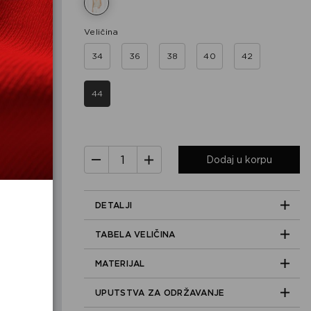
Veličina
34
36
38
40
42
44
Dodaj u korpu
DETALJI
TABELA VELIČINA
MATERIJAL
UPUTSTVA ZA ODRŽAVANJE