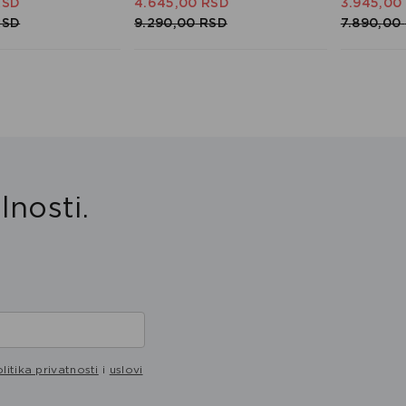
RSD
4.645,
00
RSD
3.945,
00
RSD
9.290,
00
RSD
7.890,
00
lnosti.
litika privatnosti
i
uslovi