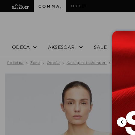
OUTLET
ODEĆA
AKSESOARI
SALE
Početna
Žene
Odeća
Kardigani i džemperi
Top
PLE