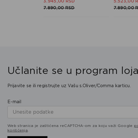
3.945,
00
RSD
5.523,
00
7.890,
00
RSD
7.890,
00
Učlanite se u program loja
Prijavite se ili registrujte uz Vašu s.Oliver/Comma karticu.
E-mail
Web stranica je zaštićena reCAPTCHA-om za koju važi Google
po
korišćenja
.