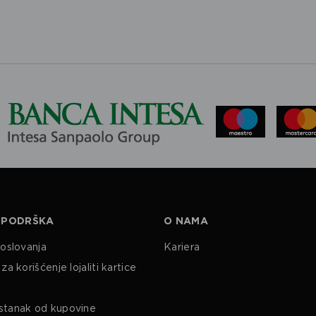
 PODRŠKA
O NAMA
poslovanja
Kariera
za korišćenje lojaliti kartice
stanak od kupovine