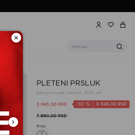
PLETENI PRSLUK
Šifra proizvoda: 2180416_9300_44
-50
%
3.945,
00
RSD
3.945,
00
RSD
7.890,
00
RSD
Boja