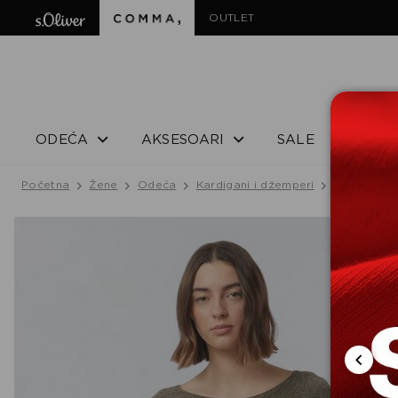
OUTLET
ODEĆA
AKSESOARI
SALE
Početna
Žene
Odeća
Kardigani i džemperi
Džemper