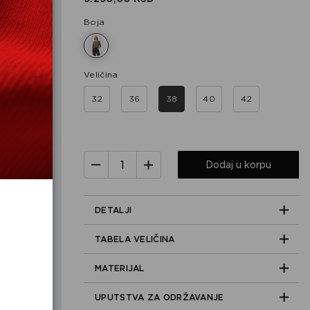
Boja
Veličina
32
36
38
40
42
Dodaj u korpu
DETALJI
TABELA VELIČINA
MATERIJAL
UPUTSTVA ZA ODRŽAVANJE