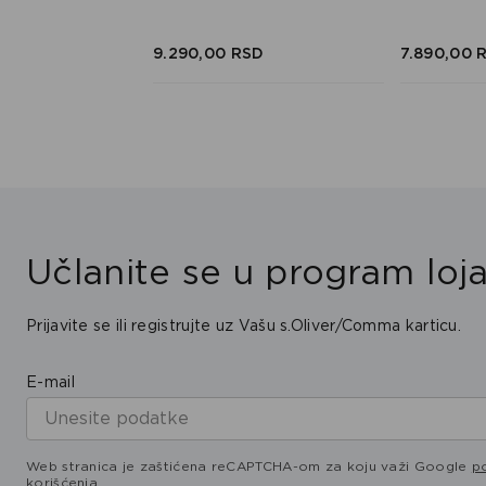
SD
9.290,
00
RSD
7.890,
00
Učlanite se u program loja
Prijavite se ili registrujte uz Vašu s.Oliver/Comma karticu.
E-mail
Web stranica je zaštićena reCAPTCHA-om za koju važi Google
po
korišćenja
.