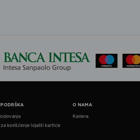
 PODRŠKA
O NAMA
poslovanja
Kariera
za korišćenje lojaliti kartice