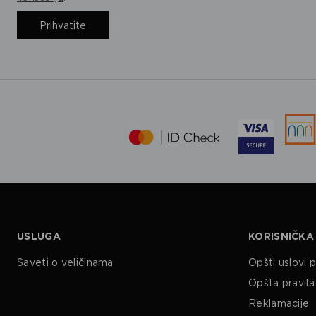
Prihvatite
USLUGA
KORISNIČKA
Saveti o veličinama
Opšti uslovi 
Opšta pravila 
Reklamacije