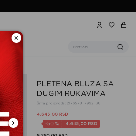
PLETENA BLUZA SA
DUGIM RUKAVIMA
Šifra proizvoda: 2176578_7992_38
4.645,
00
RSD
-50
%
4.645,
00
RSD
9.290,
00
RSD