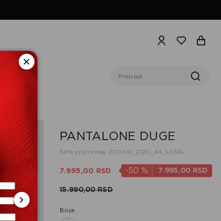
PANTALONE DUGE
Šifra proizvoda: 2179631_0120_44_LONG
-50
%
7.995,
00
RSD
7.995,
00
RSD
15.990,
00
RSD
Boja