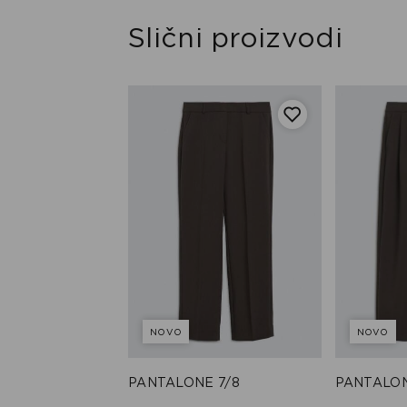
Slični proizvodi
NOVO
NOVO
 7/8
PANTALONE 7/8
PANTALON