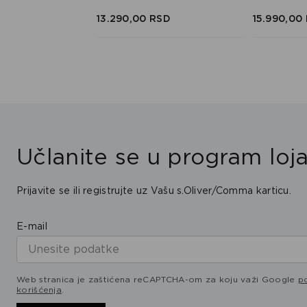
SD
RSD
13.290,
00
RSD
15.990,
00
Učlanite se u program loja
Prijavite se ili registrujte uz Vašu s.Oliver/Comma karticu.
E-mail
Web stranica je zaštićena reCAPTCHA-om za koju važi Google
po
korišćenja
.