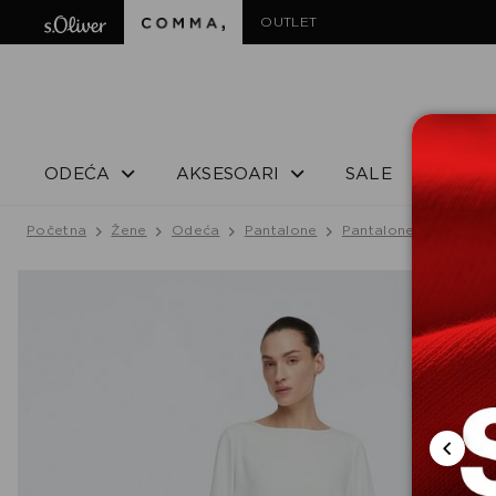
OUTLET
ODEĆA
AKSESOARI
SALE
Početna
Žene
Odeća
Pantalone
Pantalone
PANTAL