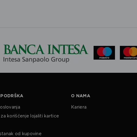
 PODRŠKA
O NAMA
poslovanja
Kariera
za korišćenje lojaliti kartice
stanak od kupovine