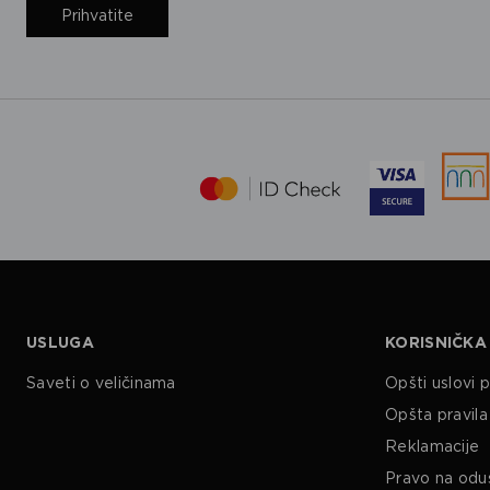
Prihvatite
USLUGA
KORISNIČKA
Saveti o veličinama
Opšti uslovi 
Opšta pravila 
Reklamacije
Pravo na odu