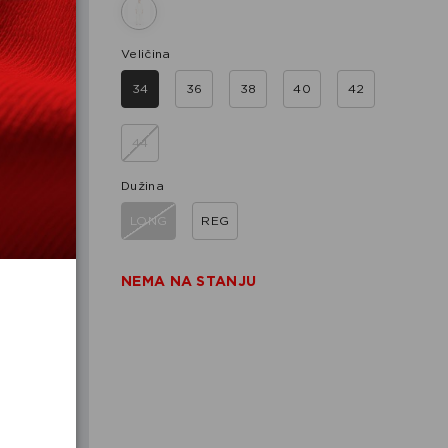
Veličina
34
36
38
40
42
44
Dužina
LONG
REG
NEMA NA STANJU