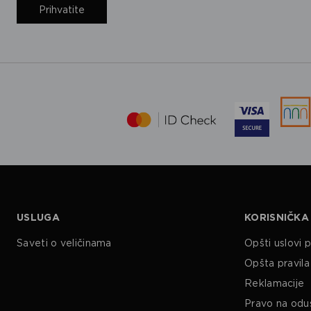
Prihvatite
USLUGA
KORISNIČKA
Saveti o veličinama
Opšti uslovi 
Opšta pravila 
Reklamacije
Pravo na odu