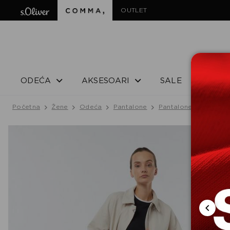
OUTLET
ODEĆA
AKSESOARI
SALE
Početna
Žene
Odeća
Pantalone
Pantalone
PANTAL