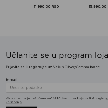
SD
SD
11.990,
00
RSD
15.990,
00
Učlanite se u program loja
Prijavite se ili registrujte uz Vašu s.Oliver/Comma karticu.
E-mail
Web stranica je zaštićena reCAPTCHA-om za koju važi Google
po
korišćenja
.