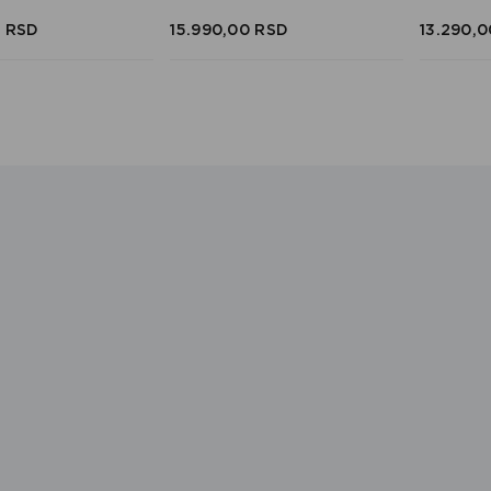
0
RSD
15.990,
00
RSD
13.290,
0