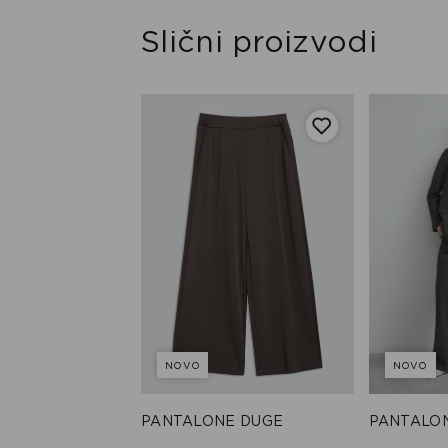
Slični proizvodi
NOVO
NOVO
E DUGE
PANTALONE DUGE
PANTALO