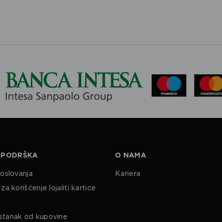
 PODRŠKA
O NAMA
poslovanja
Kariera
za korišćenje lojaliti kartice
stanak od kupovine