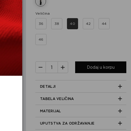
Veličina
36
38
40
42
44
46
Dodaj u korpu
DETALJI
TABELA VELIČINA
MATERIJAL
UPUTSTVA ZA ODRŽAVANJE