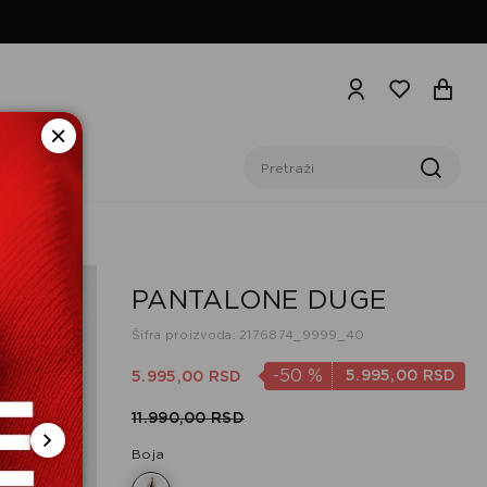
PANTALONE DUGE
Šifra proizvoda: 2176874_9999_40
-50
%
5.995,
00
RSD
5.995,
00
RSD
11.990,
00
RSD
Boja