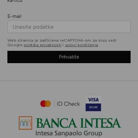
karticu.
E-mail
Web stranica je zaštićena reCAPTCHA-om za koju važi
Google
politika privatnosti
i
uslovi korišćenja
.
Prihvatite