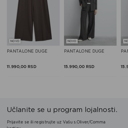
NOVO
NOVO
N
PANTALONE DUGE
PANTALONE DUGE
PA
11.990,
00
RSD
15.990,
00
RSD
15.
Učlanite se u program lojalnosti.
Prijavite se ili registrujte uz Vašu s.Oliver/Comma