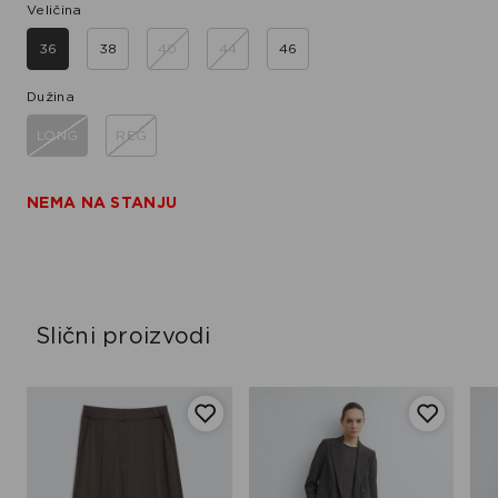
Veličina
36
38
40
44
46
Dužina
LONG
REG
NEMA NA STANJU
Slični proizvodi