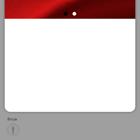
PANTALONE DUGE
Šifra proizvoda: 2179485_5976_34_REG
-50
7.995,
00
RSD
7.995,
00
RSD
%
15.990,
00
RSD
Boja