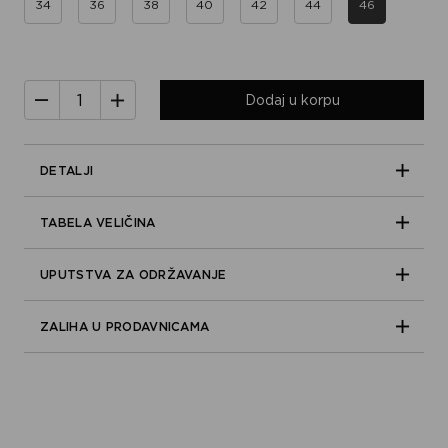
34
36
38
40
42
44
46
Dodaj u korpu
DETALJI
TABELA VELIČINA
UPUTSTVA ZA ODRŽAVANJE
ZALIHA U PRODAVNICAMA