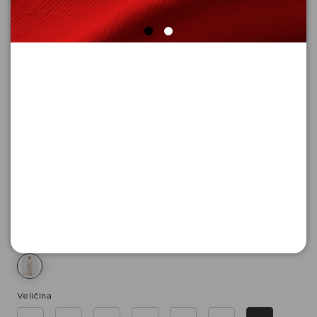
PANTALONE 7/8
Šifra proizvoda: 2110878_8102_46
11.990,
00
RSD
Boja
Veličina