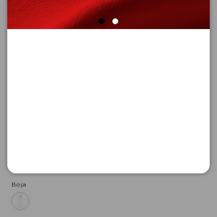
PANTALONE 7/8
Šifra proizvoda: 2181951_93W9_42
-50
6.645,
00
RSD
6.645,
00
RSD
%
13.290,
00
RSD
Boja