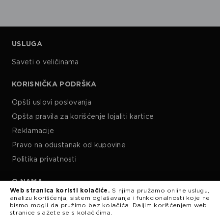
USLUGA
Saveti o veličinama
KORISNIČKA PODRŠKA
Opšti uslovi poslovanja
Opšta pravila za korišćenje lojaliti kartice
Reklamacije
Pravo na odustanak od kupovine
Politika privatnosti
O NAMA
Web stranica koristi kolačiće.
S njima pružamo online uslugu,
analizu korišćenja, sistem oglašavanja i funkcionalnosti koje ne
Kariera
bismo mogli da pružimo bez kolačića. Daljim korišćenjem web
stranice slažete se s kolačićima.