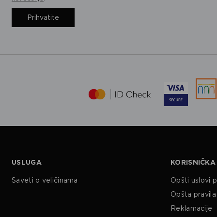
Prihvatite
USLUGA
KORISNIČKA
Saveti o veličinama
Opšti uslovi 
Opšta pravila 
Reklamacije