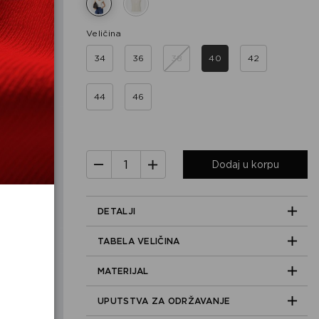
Veličina
34
36
38
40
42
44
46
Dodaj u korpu
DETALJI
TABELA VELIČINA
MATERIJAL
UPUTSTVA ZA ODRŽAVANJE