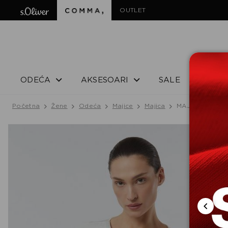
OUTLET
ODEĆA
AKSESOARI
SALE
Početna
Žene
Odeća
Majice
Majica
MAJICA SA KRA