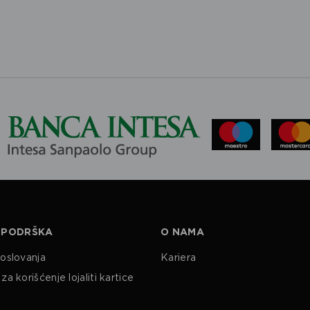
 PODRŠKA
O NAMA
poslovanja
Kariera
za korišćenje lojaliti kartice