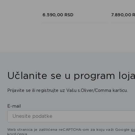
SD
SD
6.590,
00
RSD
7.890,
00
Učlanite se u program loja
Prijavite se ili registrujte uz Vašu s.Oliver/Comma karticu.
E-mail
Web stranica je zaštićena reCAPTCHA-om za koju važi Google
po
korišćenja
.