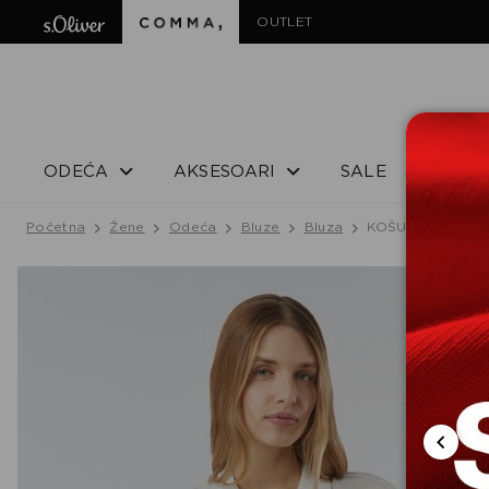
OUTLET
ODEĆA
AKSESOARI
SALE
Početna
Žene
Odeća
Bluze
Bluza
KOŠULJA