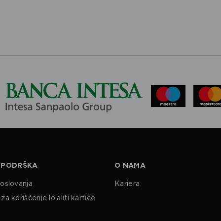
 PODRŠKA
O NAMA
poslovanja
Kariera
za korišćenje lojaliti kartice