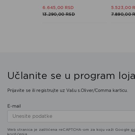
6.645,
00
RSD
5.523,
00
13.290,
00
RSD
7.890,
00
SD
Učlanite se u program loja
Prijavite se ili registrujte uz Vašu s.Oliver/Comma karticu.
E-mail
Web stranica je zaštićena reCAPTCHA-om za koju važi Google
po
korišćenja
.