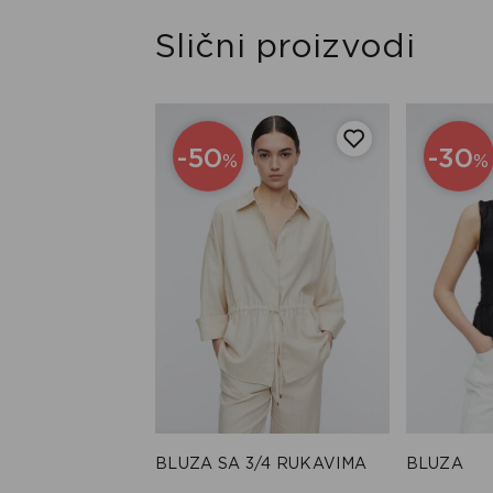
Slični proizvodi
-50
-30
%
%
KRATKIM
BLUZA SA 3/4 RUKAVIMA
BLUZA