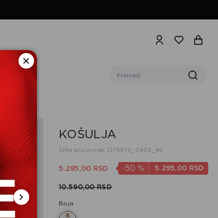
KOŠULJA
Šifra proizvoda: 2176675_0403_46
-50
%
5.295,
00
RSD
5.295,
00
RSD
10.590,
00
RSD
Boja