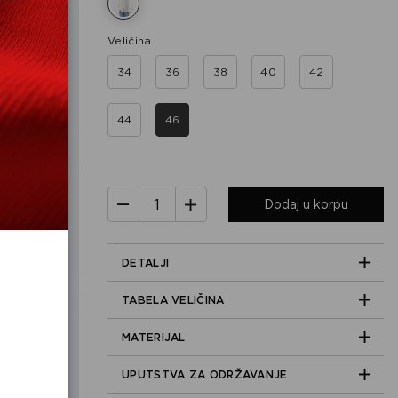
Veličina
34
36
38
40
42
44
46
Dodaj u korpu
DETALJI
TABELA VELIČINA
MATERIJAL
UPUTSTVA ZA ODRŽAVANJE