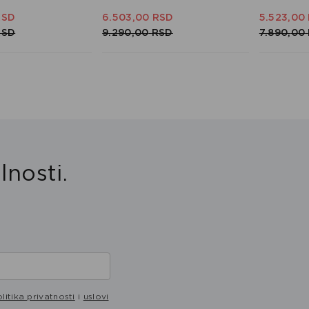
RSD
6.503,
00
RSD
5.523,
00
RSD
9.290,
00
RSD
7.890,
00
lnosti.
litika privatnosti
i
uslovi