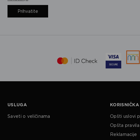
Prihvatite
USLUGA
KORISNIČKA
Saveti o veličinama
Opšti uslovi 
Opšta pravila 
Reklamacije