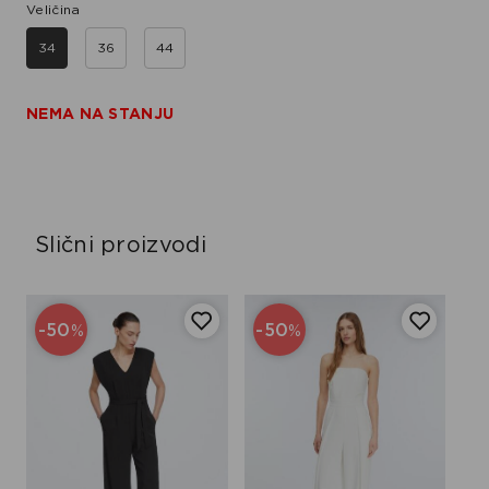
Veličina
34
36
44
NEMA NA STANJU
Slični proizvodi
-50
-50
%
%