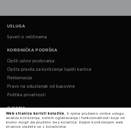
USLUGA
Saveti o veličinama
KORISNIČKA PODRŠKA
Opšti uslovi poslovanja
Opšta pravila za korišćenje lojaliti kartice
Reklamacije
Pravo na odustanak od kupovine
Politika privatnosti
O NAMA
Web stranica koristi kolačiće.
S njima pružamo online uslugu,
analizu korišćenja, sistem oglašavanja i funkcionalnosti koje ne
Kariera
bismo mogli da pružimo bez kolačića. Daljim korišćenjem web
stranice slažete se s kolačićima.