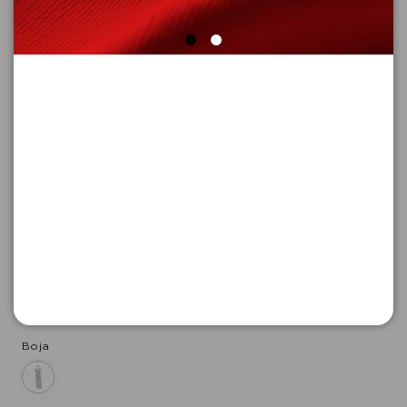
KOMBINEZON DUGI
Šifra proizvoda: 2179750_9999_40
-50
9.995,
00
RSD
9.995,
00
RSD
%
19.990,
00
RSD
Boja