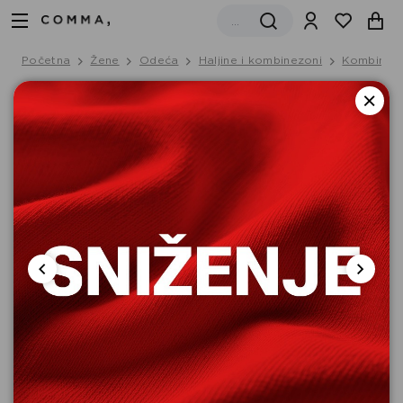
Početna
Žene
Odeća
Haljine i kombinezoni
Kombinez