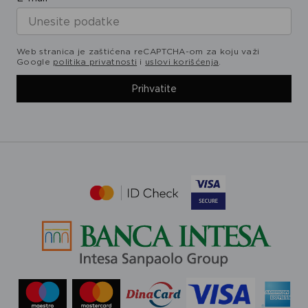
Web stranica je zaštićena reCAPTCHA-om za koju važi
Google
politika privatnosti
i
uslovi korišćenja
.
Prihvatite