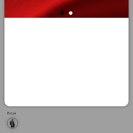
JAKNA SA DUGIM RUKAVIMA
Šifra proizvoda: 2177293_8102_S
-50
9.295,
00
RSD
9.295,
00
RSD
%
18.590,
00
RSD
Boja