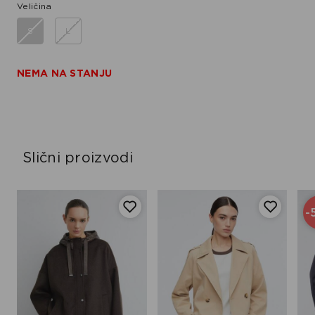
Veličina
S
L
NEMA NA STANJU
Slični proizvodi
-