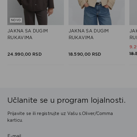
NOVO
JAKNA SA DUGIM
JAKNA SA DUGIM
JA
RUKAVIMA
RUKAVIMA
RU
9.2
18.
24.990,
00
RSD
18.590,
00
RSD
Učlanite se u program lojalnosti.
Prijavite se ili registrujte uz Vašu s.Oliver/Comma
karticu.
E-mail