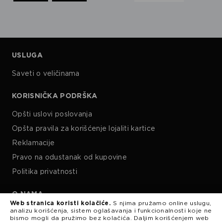
USLUGA
Saveti o veličinama
KORISNIČKA PODRŠKA
Opšti uslovi poslovanja
Opšta pravila za korišćenje lojaliti kartice
Reklamacije
Pravo na odustanak od kupovine
Politika privatnosti
O NAMA
Web stranica koristi kolačiće.
S njima pružamo online uslugu,
analizu korišćenja, sistem oglašavanja i funkcionalnosti koje ne
Kariera
bismo mogli da pružimo bez kolačića. Daljim korišćenjem web