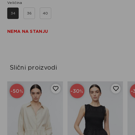
Veličina
34
36
40
NEMA NA STANJU
Slični proizvodi
-50
-30
-
%
%