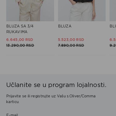
BLUZA SA 3/4
BLUZA
BL
RUKAVIMA
6.645,
00
RSD
5.523,
00
RSD
6.5
13.290,
00
RSD
7.890,
00
RSD
9.2
Učlanite se u program lojalnosti.
Prijavite se ili registrujte uz Vašu s.Oliver/Comma
karticu.
E-mail