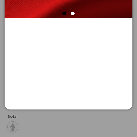
BLUZA SA KRATKIM RUKAVIMA
Šifra proizvoda: 2180656_59Z8_42
-50
6.645,
00
RSD
6.645,
00
RSD
%
13.290,
00
RSD
Boja