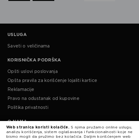
USLUGA
Saveti o veličinama
KORISNIČKA PODRŠKA
Opšti uslovi poslovanja
Opšta pravila za korišćenje lojaliti kartice
Reklamacije
Pravo na odustanak od kupovine
Politika privatnosti
O NAMA
Web stranica koristi kolačiće.
S njima pružamo online uslugu,
analizu korišćenja, sistem oglašavanja i funkcionalnosti koje ne
Kariera
bismo mogli da pružimo bez kolačića. Daljim korišćenjem web