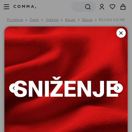
Početna
Žene
Odeća
Bluze
Bluza
BLUZA SA KRATK