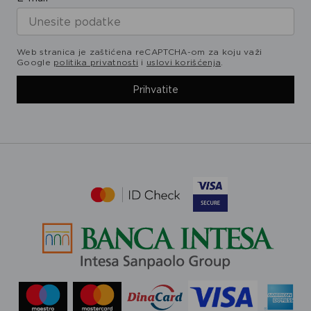
Web stranica je zaštićena reCAPTCHA-om za koju važi
Google
politika privatnosti
i
uslovi korišćenja
.
Prihvatite