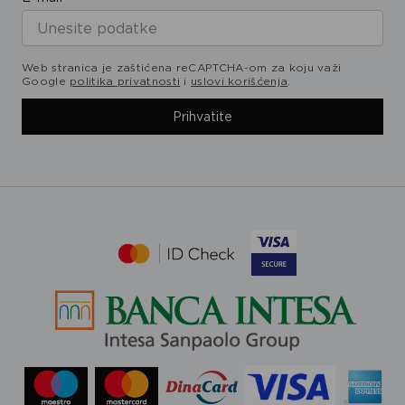
Web stranica je zaštićena reCAPTCHA-om za koju važi
Google
politika privatnosti
i
uslovi korišćenja
.
Prihvatite