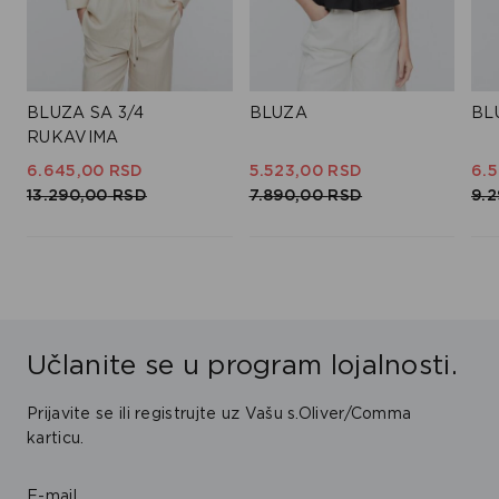
BLUZA SA 3/4
BLUZA
BL
RUKAVIMA
6.645,
00
RSD
5.523,
00
RSD
6.5
13.290,
00
RSD
7.890,
00
RSD
9.2
Učlanite se u program lojalnosti.
Prijavite se ili registrujte uz Vašu s.Oliver/Comma
karticu.
E-mail