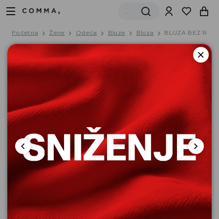
Početna
Žene
Odeća
Bluze
Bluza
BLUZA BEZ RUK