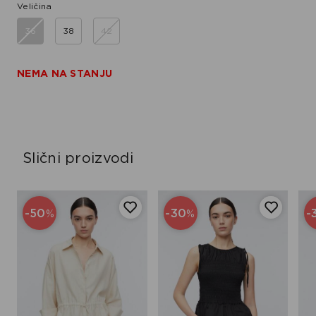
Veličina
36
38
42
NEMA NA STANJU
Slični proizvodi
-50
-30
-
%
%