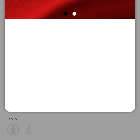
BLUZA BEZ RUKAVA
Šifra proizvoda: 2177905_6211_42
-50
3.945,
00
RSD
3.945,
00
RSD
%
7.890,
00
RSD
Boja