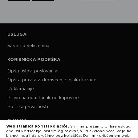
USLUGA
Saveti o veličinama
KORISNIČKA PODRŠKA
Opšti uslovi poslovanja
Opšta pravila za korišćenje lojaliti kartice
Reklamacije
Pravo na odustanak od kupovine
Politika privatnosti
O NAMA
Web stranica koristi kolačiće.
S njima pružamo online uslugu,
analizu korišćenja, sistem oglašavanja i funkcionalnosti koje ne
Kariera
bismo mogli da pružimo bez kolačića. Daljim korišćenjem web