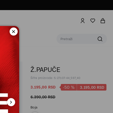
Ž.PAPUČE
Šifra proizvoda: 5-27107-44_597_40
-50
%
3.195,
00
RSD
3.195,
00
RSD
6.390,
00
RSD
Boja