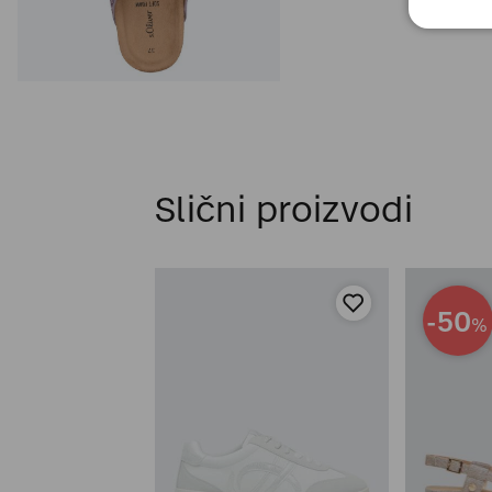
Slični proizvodi
-50
%
EMA NA
TANJU.