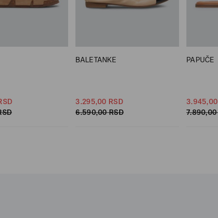
BALETANKE
PAPUČE
RSD
3.295,
00
RSD
3.945,
00
RSD
6.590,
00
RSD
7.890,
00