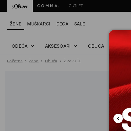
OUTLET
ŽENE
MUŠKARCI
DECA
SALE
ODEĆA
AKSESOARI
OBUĆA
Početna
Žene
Obuća
Ž.PAPUČE