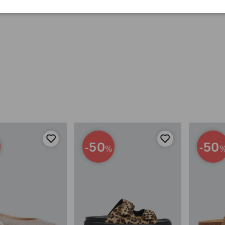
-50
-50
%