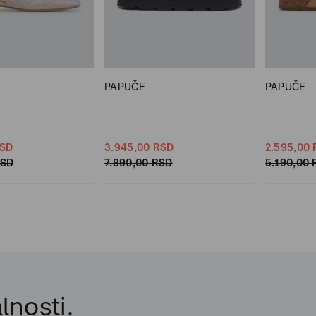
PAPUČE
PAPUČE
SD
3.945,
00
RSD
2.595,
00
SD
7.890,
00
RSD
5.190,
00
lnosti.