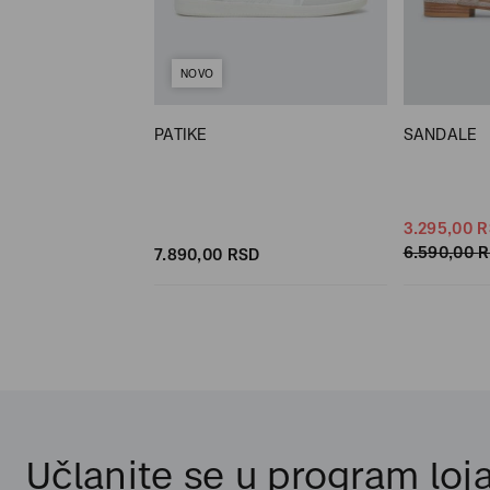
NOVO
PATIKE
SANDALE
SD
SD
3.295,
00
R
6.590,
00
R
7.890,
00
RSD
Učlanite se u program loja