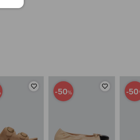
-50
-50
%
%