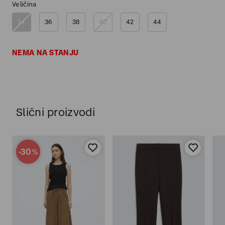
Veličina
34
36
38
40
42
44
NEMA NA STANJU
Slični proizvodi
-30
%