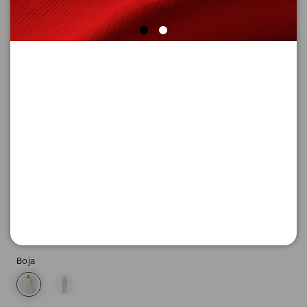
PANTALONE DUGE
Šifra proizvoda: 2174918_5527_40
-50
3.945,
00
RSD
3.945,
00
RSD
%
7.890,
00
RSD
Boja