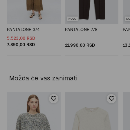
NOVO
N
PANTALONE 3/4
PANTALONE 7/8
PA
5.523,
00
RSD
7.890,
00
RSD
11.990,
00
RSD
13.
Možda će vas zanimati