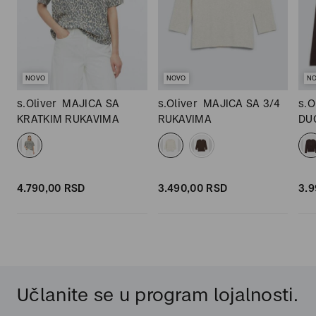
NOVO
NOVO
N
s.Oliver
MAJICA SA
s.Oliver
MAJICA SA 3/4
s.O
KRATKIM RUKAVIMA
RUKAVIMA
DU
4.790,
00
RSD
3.490,
00
RSD
3.9
Učlanite se u program lojalnosti.