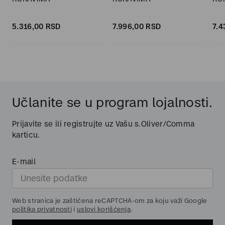
5.316,
00
RSD
7.996,
00
RSD
7.4
Učlanite se u program lojalnosti.
Prijavite se ili registrujte uz Vašu s.Oliver/Comma
karticu.
E-mail
Web stranica je zaštićena reCAPTCHA-om za koju važi Google
politika privatnosti
i
uslovi korišćenja
.