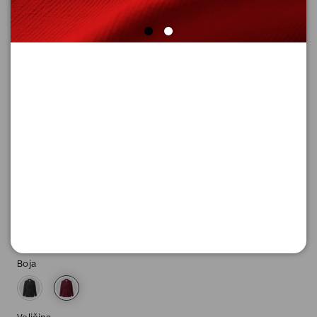
SAKO SA DUGIM RUKAVIMA
Šifra proizvoda: 2170524_3900_32
-50
4.645,
00
RSD
4.645,
00
RSD
%
9.290,
00
RSD
Boja