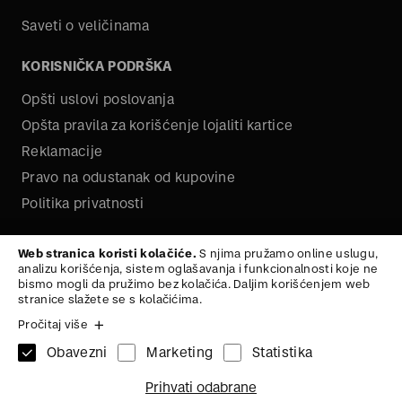
Saveti o veličinama
KORISNIČKA PODRŠKA
Opšti uslovi poslovanja
Opšta pravila za korišćenje lojaliti kartice
Reklamacije
Pravo na odustanak od kupovine
Politika privatnosti
O NAMA
Web stranica koristi kolačiće.
S njima pružamo online uslugu,
analizu korišćenja, sistem oglašavanja i funkcionalnosti koje ne
Kariera
bismo mogli da pružimo bez kolačića. Daljim korišćenjem web
stranice slažete se s kolačićima.
Pročitaj više
Obavezni
Marketing
Statistika
1x
SAKO SA DUGIM
32
Na vrh
Prihvati odabrane
RUKAVIMA