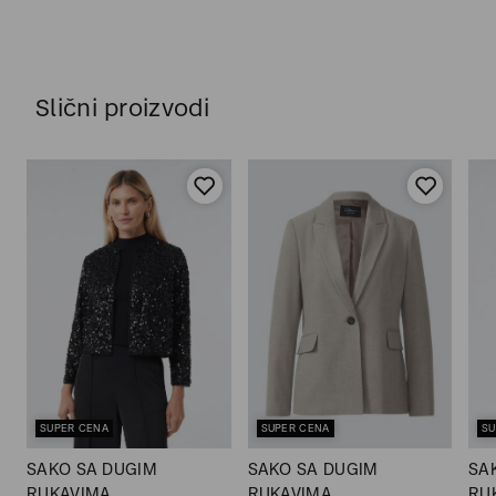
Slični proizvodi
SUPER CENA
SUPER CENA
SU
SAKO SA DUGIM
SAKO SA DUGIM
SA
RUKAVIMA
RUKAVIMA
RU