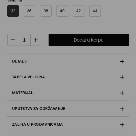
Veličina
32
36
38
40
42
44
Dodaj u korpu
DETALJI
TABELA VELIČINA
MATERIJAL
UPUTSTVA ZA ODRŽAVANJE
ZALIHA U PRODAVNICAMA