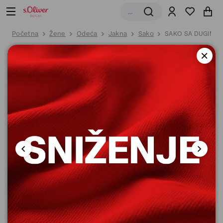
Početna
Žene
Odeća
Jakna
Sako
SAKO SA DUGIM R