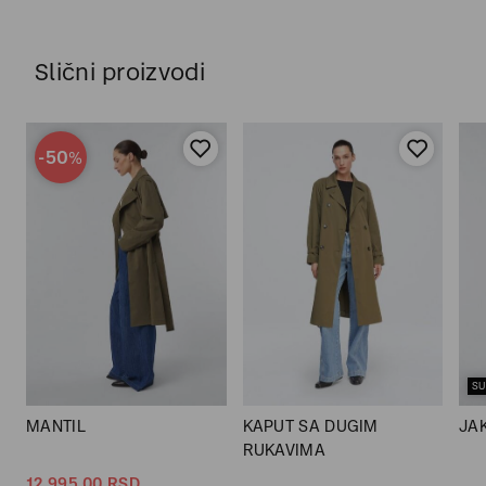
Slični proizvodi
-50
%
SU
MANTIL
KAPUT SA DUGIM
JA
RUKAVIMA
12.995,
00
RSD