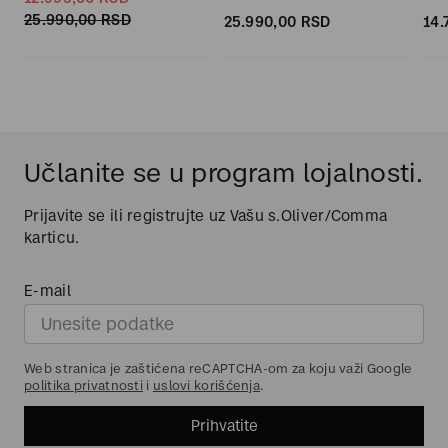
25.990,
00
RSD
25.990,
00
RSD
14.
Učlanite se u program lojalnosti.
Prijavite se ili registrujte uz Vašu s.Oliver/Comma
karticu.
E-mail
Web stranica je zaštićena reCAPTCHA-om za koju važi Google
politika privatnosti
i
uslovi korišćenja
.
Prihvatite