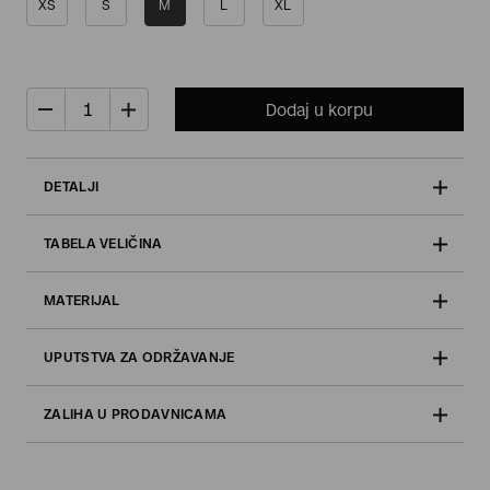
XS
S
M
L
XL
Dodaj u korpu
DETALJI
TABELA VELIČINA
MATERIJAL
UPUTSTVA ZA ODRŽAVANJE
ZALIHA U PRODAVNICAMA