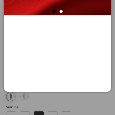
KAPUT SA DUGIM RUKAVIMA
Šifra proizvoda: 2177143_7992_M
25.990,
00
RSD
Boja
Veličina