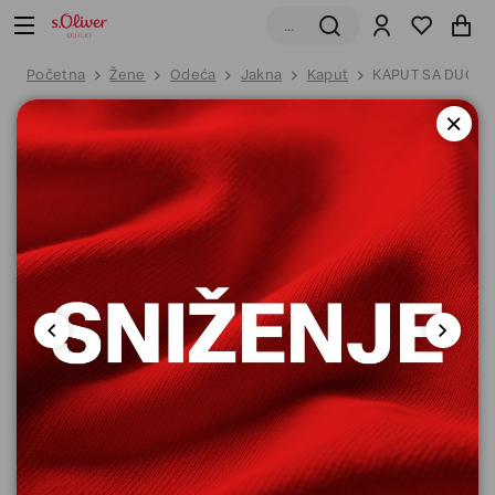
Početna
Žene
Odeća
Jakna
Kaput
KAPUT SA DUGIM