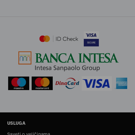
USLUGA
Saveti o veličinama